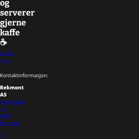
og
serverer
gjerne
kaffe
☕
ontakt
oss
Kontaktinformasjon:
Rekmont
AS
Skoleveien
14
9407
Harstad
T: