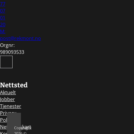
77
07
01
20
M:
post@rekmont.no
Orgnr:
989093533
Søk
Nettsted
Aktuelt
Jobber
Tjenester
Privacy
Policy
Nettstedskart
Copyright
Kontakt
2026 ©