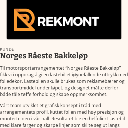
KUNDE
Norges Råeste Bakkeløp
Til motorsportarrangementet “Norges Råeste Bakkeløp”
fikk vi i oppdrag å gi en lastebil et iøynefallende uttrykk med
foliedekor. Lastebilen skulle brukes som reklamebærer og
transportmiddel under løpet, og designet måtte derfor
både tåle tøffe forhold og skape oppmerksomhet.
Vårt team utviklet et grafisk konsept i tråd med
arrangementets profil, kuttet folien med høy presisjon og
monterte den i vår hall. Resultatet ble en helfoliert lastebil
med klare farger og skarpe linjer som skilte seg ut langs